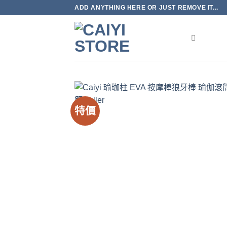
Skip
ADD ANYTHING HERE OR JUST REMOVE IT...
to
content
特價