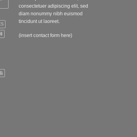
consectetuer adipiscing elit, sed
diam nonummy nibh euismod
tincidunt ut laoreet.
ES
棒
(insert contact form here)
脂