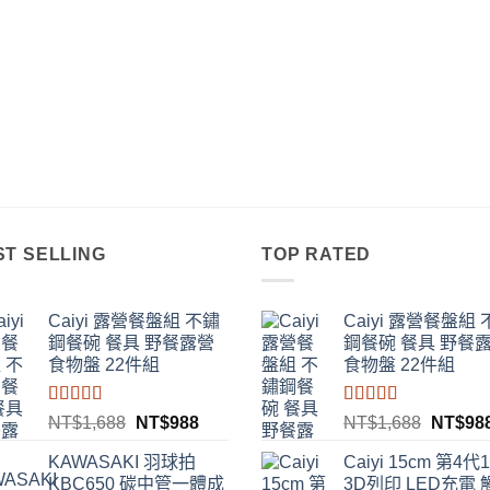
格：
格：
NT$299。
NT$128。
ST SELLING
TOP RATED
Caiyi 露營餐盤組 不鏽
Caiyi 露營餐盤組
鋼餐碗 餐具 野餐露營
鋼餐碗 餐具 野餐
食物盤 22件組
食物盤 22件組
評分
4.00
評分
4.00
原
目
原
NT$
1,688
NT$
988
NT$
1,688
NT$
98
滿分 5
滿分 5
始
前
始
2。
KAWASAKI 羽球拍
Caiyi 15cm 第4代
價
價
價
KBC650 碳中管一體成
3D列印 LED充電 