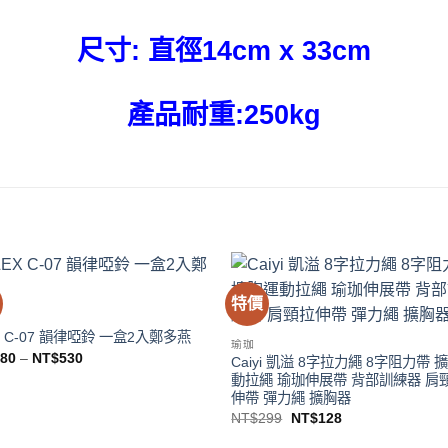
尺寸: 直徑14cm x 33cm
產品耐重:250kg
特價
Add to
Add
wishlist
wishl
X C-07 韻律啞鈴 一盒2入鄭多燕
瑜珈
價
380
–
NT$
530
Caiyi 凱溢 8字拉力繩 8字阻力帶 
格
動拉繩 瑜珈伸展帶 背部訓練器 肩
範
伸帶 彈力繩 擴胸器
圍：
NT$380
原
目
NT$
299
NT$
128
到
始
前
NT$530
價
價