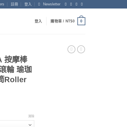
rs
註冊
登入
Newsletter
0
登入
購物車 /
NT$
0
VA 按摩棒
滾輪 瑜珈
oller
清除
350。