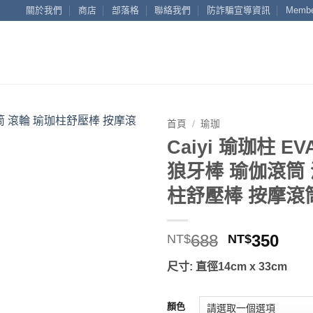
關於我們
商店
部落格
聯絡我們
防詐騙宣導資訊
Membe
首頁
/
瑜珈
Caiyi 瑜珈柱 E
Add to
狼牙棒 瑜伽滾筒 
wishlist
柱舒壓棒 按摩滾筒R
原
目
688
350
NT$
NT$
始
前
尺寸: 直徑14cm x 33cm
價
價
格：
格：
NT$688。
NT$
顏色