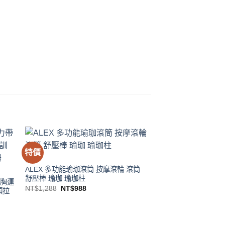
特價
特價
 to
Add to
瑜珈
ist
wishlist
ALEX 多功能瑜珈滾筒 按摩滾輪 滾筒
舒壓棒 瑜珈 瑜珈柱
擴胸運
原
目
NT$
1,288
NT$
988
頸拉
始
前
價
價
格：
格：
NT$1,288。
NT$988。