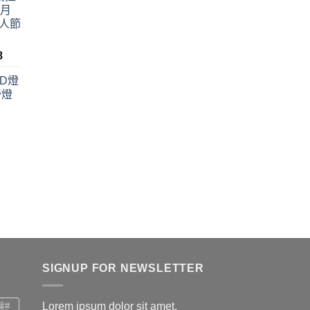
格：
 月
688。
NT$988。
情人節
目
8
前
ED燈
價
營燈
格：
目
999。
NT$428。
前
價
格：
。
NT$318。
SIGNUP FOR NEWSLETTER
Lorem ipsum dolor sit amet,
盤#