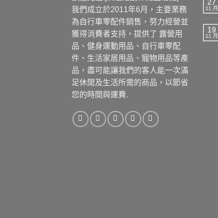
27
我們成立於2011年6月，主要業務
11 月
為自行車零配件銷售，努力經營並
19
獲得消費者支持，提供了 露營用
11 月
品、健身運動用品、自行車零配
件、生活家居用品、寵物用品等產
品，盡可能讓我們的客人能一次滿
足休閒及生活所需的商品，以節省
您的時間與運費.