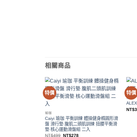
相關商品
特價
特價
Add to
瑜珈
wishlist
ALE
NT$
瑜珈
Caiyi 瑜珈 平衡訓練 體操健身橢圓形滑
盤 滑行墊 腹肌二頭肌訓練 扭腰平衡滑
墊 核心運動滑盤組 二入
原
目
NT$
499
NT$
278