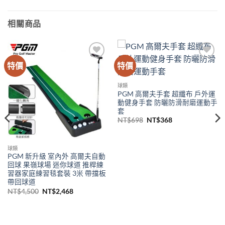
相關商品
特價
特價
Add to
Add to
wishlist
wishlist
球類
PGM 高爾夫手套 超纖布 戶外運
動健身手套 防曬防滑耐磨運動手
套
原
目
NT$
698
NT$
368
始
前
價
價
格：
格：
NT$698。
NT$368。
球類
PGM 新升級 室內外 高爾夫自動
回球 果嶺球場 迷你球道 推桿練
習器家庭練習毯套裝 3米 帶擋板
帶回球道
原
目
NT$
4,500
NT$
2,468
始
前
。
價
價
格：
格：
NT$4,500。
NT$2,468。