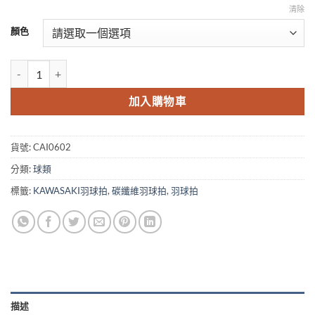
格：
格：
清除
NT$1,388。
NT$728。
顏色
日本名牌KAWASAKI 羽球拍 KBC1200 碳中管一體成型超輕拍 附贈
加入購物車
貨號:
CAI0602
分類:
球類
標籤:
KAWASAKI羽球拍
,
碳纖維羽球拍
,
羽球拍
描述