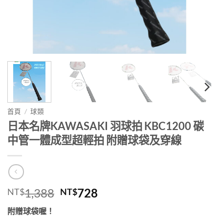
首頁
/
球類
日本名牌KAWASAKI 羽球拍 KBC1200 碳
中管一體成型超輕拍 附贈球袋及穿線
原
目
1,388
728
NT$
NT$
始
前
附贈球袋喔！
價
價