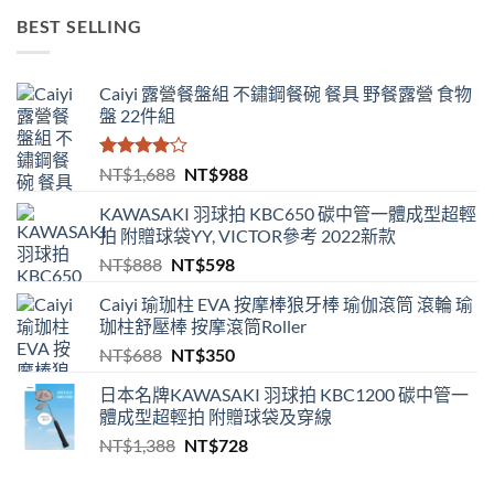
價
價
BEST SELLING
格：
格：
NT$688。
NT$432。
Caiyi 露營餐盤組 不鏽鋼餐碗 餐具 野餐露營 食物
盤 22件組
評分
原
目
NT$
1,688
NT$
988
4.00
滿
始
前
分 5
KAWASAKI 羽球拍 KBC650 碳中管一體成型超輕
價
價
拍 附贈球袋YY, VICTOR參考 2022新款
格：
格：
原
目
NT$
888
NT$
598
NT$1,688。
NT$988。
始
前
Caiyi 瑜珈柱 EVA 按摩棒狼牙棒 瑜伽滾筒 滾輪 瑜
價
價
珈柱舒壓棒 按摩滾筒Roller
格：
格：
原
目
NT$
688
NT$
350
NT$888。
NT$598。
始
前
日本名牌KAWASAKI 羽球拍 KBC1200 碳中管一
價
價
體成型超輕拍 附贈球袋及穿線
格：
格：
原
目
NT$
1,388
NT$
728
NT$688。
NT$350。
始
前
價
價