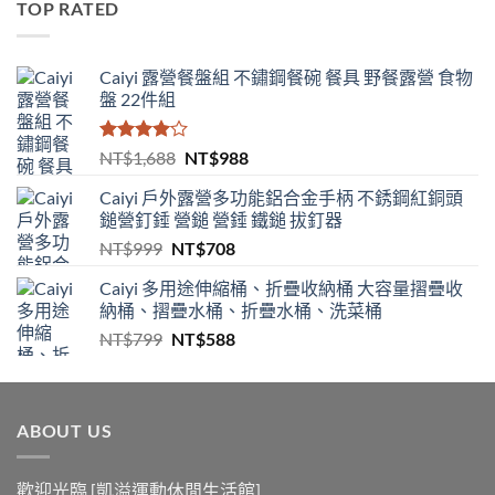
TOP RATED
格：
格：
NT$1,388。
NT$728。
Caiyi 露營餐盤組 不鏽鋼餐碗 餐具 野餐露營 食物
盤 22件組
評分
原
目
NT$
1,688
NT$
988
4.00
滿
始
前
分 5
Caiyi 戶外露營多功能鋁合金手柄 不銹鋼紅銅頭
價
價
鎚營釘錘 營鎚 營錘 鐵鎚 拔釘器
格：
格：
原
目
NT$
999
NT$
708
NT$1,688。
NT$988。
始
前
Caiyi 多用途伸縮桶、折疊收納桶 大容量摺疊收
價
價
納桶、摺疊水桶、折疊水桶、洗菜桶
格：
格：
原
目
NT$
799
NT$
588
NT$999。
NT$708。
始
前
價
價
格：
格：
ABOUT US
NT$799。
NT$588。
歡迎光臨 [凱溢運動休閒生活館]