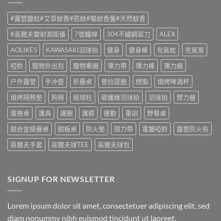
#露營趨蚊#艾草蚊香#防蚊#驅蚊香盤#天然蚊香
#高爾夫雷射測距儀
7號鐵桿
304不鏽鋼菜刀
ALEX
AOLIKES
KAWASAKI羽球拍
健身
健身棒
充氣枕
充氣泵
啞鈴
寵物外出包
寵物牽繩
彈力帶
彈力棒
彈力繩
户外露營
手沖壺
折疊桌
普拉提圈
燃脂
燒烤啤酒杯
燒烤隔熱墊
狗碗
瑜珈柱
碳纖維羽球拍
羽球拍
臂力器
蛋捲桌
護具
護腕
護膝
運動
重訓
野餐桌
鋁合金摺疊桌
鋁板桌
防火墊
阻力帶
電鍍啞鈴
露營防火布
高爾夫手套
高爾夫球TEE
高爾夫球包
SIGNUP FOR NEWSLETTER
Lorem ipsum dolor sit amet, consectetuer adipiscing elit, sed
diam nonummy nibh euismod tincidunt ut laoreet.