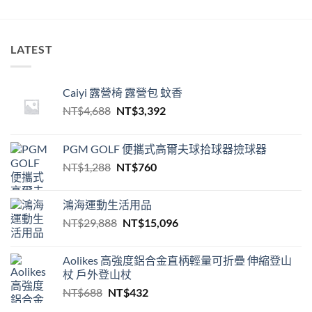
LATEST
Caiyi 露營椅 露營包 蚊香
原
目
NT$
4,688
NT$
3,392
始
前
價
價
PGM GOLF 便攜式高爾夫球拾球器撿球器
格：
格：
原
目
NT$
1,288
NT$
760
NT$4,688。
NT$3,392。
始
前
價
價
鴻海運動生活用品
格：
格：
原
目
NT$
29,888
NT$
15,096
NT$1,288。
NT$760。
始
前
價
價
Aolikes 高強度鋁合金直柄輕量可折疊 伸縮登山
格：
格：
杖 戶外登山杖
NT$29,888。
NT$15,096。
原
目
NT$
688
NT$
432
始
前