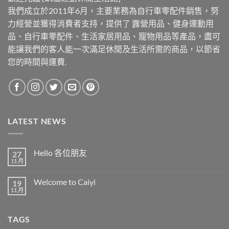
我們成立於2011年6月，主要業務為自行車零配件銷售，努
力經營並獲得消費者支持，提供了 露營用品、健身運動用
品、自行車零配件、生活家居用品、寵物用品等產品，盡可
能讓我們的客人能一次滿足休閒及生活所需的商品，以節省
您的時間與運費.
LATEST NEWS
Hello 各位朋友
27
11 月
在
尚
〈Hello
無
各
留
Welcome to Caiyi
19
位
言
朋
11 月
在
尚
友〉
〈Welcome
無
中
to
留
Caiyi〉
言
TAGS
中