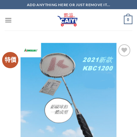
Skip
ADD ANYTHING HERE OR JUST REMOVE IT...
to
content
0
特價
Add to
wishlist