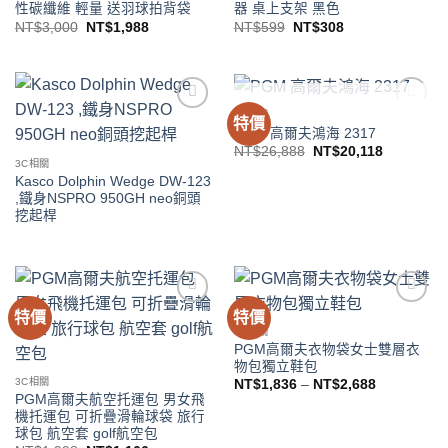
性碳纖維 輕量 送羽球拍背袋
器 桌上支架 黑色
原
目
原
目
NT$
3,000
NT$
1,988
NT$
599
NT$
308
始
前
始
前
價
價
價
價
格：
格：
格：
格：
NT$3,000。
NT$1,988。
NT$599。
NT$308。
已售完
3C相關
特價
Add to
Add to
PGM 高爾夫鴻海 2317
wishlist
wishlist
原
目
NT$
26,888
NT$
20,118
始
前
3C相關
價
價
Kasco Dolphin Wedge DW-123
格：
格：
,鐵身NSPRO 950GH neo銅頭
NT$26,888。
NT$20,1
挖起桿
特價
特價
Add to
Add to
wishlist
wishlist
3C相關
PGM高爾夫衣物袋女士雙層衣
物包獨立鞋包
3C相關
價
NT$
1,836
–
NT$
2,688
格
PGM高爾夫航空托運包 男女飛
範
機托運包 可折疊滑輪球袋 旅行
圍：
球包 航空套 golf航空包
NT$1,836