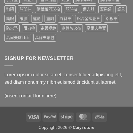
狗碗
瑜珈柱
碳纖維羽球拍
羽球拍
臂力器
蛋捲桌
護具
護腕
護膝
運動
重訓
野餐桌
鋁合金摺疊桌
鋁板桌
防火墊
阻力帶
電鍍啞鈴
露營防火布
高爾夫手套
高爾夫球TEE
高爾夫球包
SIGNUP FOR NEWSLETTER
Lorem ipsum dolor sit amet, consectetuer adipiscing elit,
sed diam nonummy nibh euismod tincidunt ut laoreet.
(insert contact form here)
Visa
PayPal
Stripe
MasterCard
Cash
On
Copyright 2026 ©
Caiyi store
Delivery