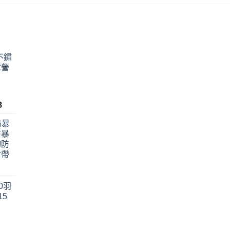
 不鏽
露營
目
8
前
防暴
價
防暴
格：
物防
688。
NT$988。
背帶
價
格
30羽
範
15
圍：
NT$242
目
到