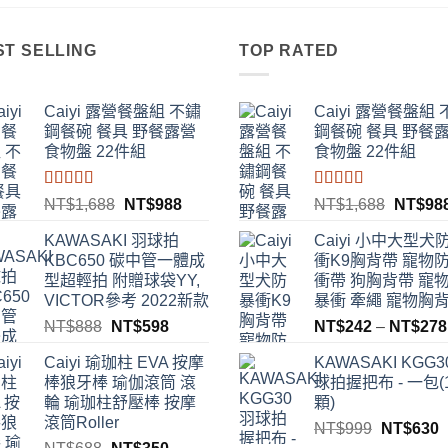
ST SELLING
TOP RATED
Caiyi 露營餐盤組 不鏽
Caiyi 露營餐盤組
鋼餐碗 餐具 野餐露營
鋼餐碗 餐具 野餐
食物盤 22件組
食物盤 22件組
評分
4.00
評分
4.00
原
目
原
NT$
1,688
NT$
988
NT$
1,688
NT$
98
滿分 5
滿分 5
始
前
始
2。
KAWASAKI 羽球拍
Caiyi 小中大型犬
價
價
價
KBC650 碳中管一體成
衝K9胸背帶 寵物
格：
格：
格：
型超輕拍 附贈球袋YY,
衝帶 狗胸背帶 寵
NT$1,688。
NT$988。
NT$1,
VICTOR參考 2022新款
暴衝 牽繩 寵物胸
原
目
NT$
888
NT$
598
NT$
242
–
NT$
278
始
前
Caiyi 瑜珈柱 EVA 按摩
KAWASAKI KGG
價
價
棒狼牙棒 瑜伽滾筒 滾
球拍握把布 - 一包(
格：
格：
輪 瑜珈柱舒壓棒 按摩
顆)
NT$888。
NT$598。
滾筒Roller
原
NT$
999
NT$
630
原
目