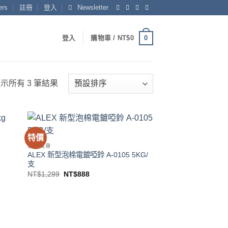
rs
註冊
登入
Newsletter
0
登入
購物車 /
NT$
0
示所有 3 筆結果
特價
 to
Add to
運動健身
list
wishlist
ALEX 新型泡棉電鍍啞鈴 A-0105 5KG/
支
原
目
NT$
1,299
NT$
888
始
前
價
價
格：
格：
NT$1,299。
NT$888。