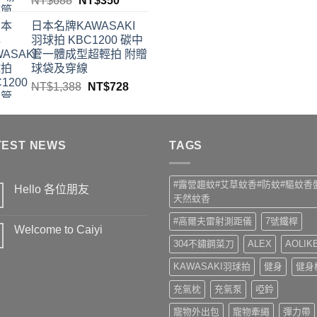
NT$
688
NT$
350
始
始
前
價
日本名牌KAWASAKI
價
價
格：
羽球拍 KBC1200 碳中
格：
格：
NT$999
管一體成型超輕拍 附贈
NT$688。
NT$350。
球袋及穿線
原
目
NT$
1,388
NT$
728
始
前
價
價
格：
格：
TEST NEWS
NT$1,388。
NT$728。
TAGS
#露營趨蚊#艾草蚊香#防蚊#驅蚊香
Hello 各位朋友
天然蚊香
在
尚
〈Hello
無
#高爾夫雷射測距儀
7號鐵桿
各
留
Welcome to Caiyi
位
言
朋
304不鏽鋼菜刀
ALEX
AOLIK
在
尚
友〉
〈Welcome
無
中
to
留
KAWASAKI羽球拍
健身
健身
Caiyi〉
言
中
充氣枕
充氣泵
啞鈴
寵物外出包
寵物牽繩
彈力帶