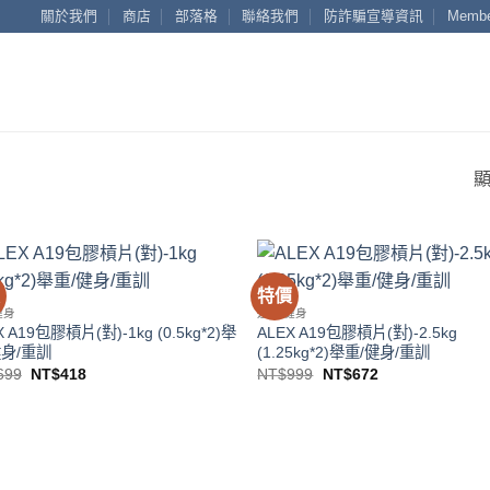
關於我們
商店
部落格
聯絡我們
防詐騙宣導資訊
Membe
顯
價
特價
Add to
Add
健身
運動健身
wishlist
wish
X A19包膠槓片(對)-1kg (0.5kg*2)舉
ALEX A19包膠槓片(對)-2.5kg
健身/重訓
(1.25kg*2)舉重/健身/重訓
原
目
原
目
699
NT$
418
NT$
999
NT$
672
始
前
始
前
價
價
價
價
格：
格：
格：
格：
NT$699。
NT$418。
NT$999。
NT$672。