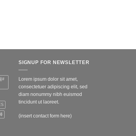
前
NT$278
價
格：
。
NT$630。
SIGNUP FOR NEWSLETTER
Lorem ipsum dolor sit amet,
盤#
consectetuer adipiscing elit, sed
diam nonummy nibh euismod
tincidunt ut laoreet.
ES
棒
(insert contact form here)