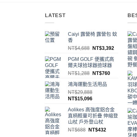
LATEST
BE
Caiyi 露營椅 露營包 蚊
香
原
目
NT$
4,688
NT$
3,392
始
前
PGM GOLF 便攜式高
價
價
爾夫球拾球器撿球器
格：
格：
原
目
NT$
1,288
NT$
760
NT$4,688。
NT$3,39
始
前
鴻海運動生活用品
價
價
NT$
29,888
格：
格：
原
目
NT$
15,096
NT$1,288。
NT$760。
始
前
Aolikes 高強度鋁合金
價
價
直柄輕量可折疊 伸縮登
格：
格：
山杖 戶外登山杖
NT$29,888。
NT$15,096。
原
目
NT$
688
NT$
432
始
前