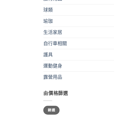
球類
瑜珈
生活家居
自行車相關
護具
運動健身
露營用品
由價格篩選
最
最
篩選
低
高
價
價
格
格