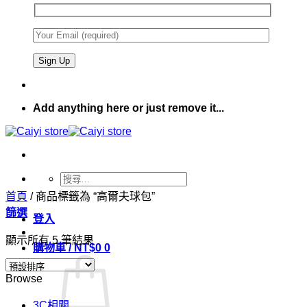
Add anything here or just remove it...
搜
首頁
/
商品標籤為 “高爾夫球包”
尋
篩選
關
登入
鍵
顯示所有 5 筆結果
字:
購物車 /
NT$
0
0
Browse
3C相關