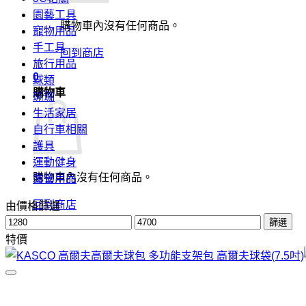
園藝工具
購物車內沒有任何商品。
寵物用品
手工具
回到商店
旅行用品
0
球類
購物車
瑜珈
生活家居
自行車相關
護具
運動健身
購物車內沒有任何商品。
露營用品
回到商店
由價格篩選
最
最
篩選
低
高
特價
價
價
格
格