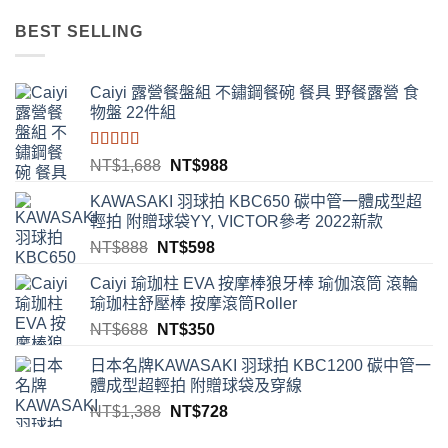
價
價
BEST SELLING
格：
格：
NT$688。
NT$432。
Caiyi 露營餐盤組 不鏽鋼餐碗 餐具 野餐露營 食
物盤 22件組
評分
4.00
原
目
NT$
1,688
NT$
988
滿分 5
始
前
KAWASAKI 羽球拍 KBC650 碳中管一體成型超
價
價
輕拍 附贈球袋YY, VICTOR參考 2022新款
格：
格：
原
目
NT$
888
NT$
598
NT$1,688。
NT$988。
始
前
Caiyi 瑜珈柱 EVA 按摩棒狼牙棒 瑜伽滾筒 滾輪
價
價
瑜珈柱舒壓棒 按摩滾筒Roller
格：
格：
原
目
NT$
688
NT$
350
NT$888。
NT$598。
始
前
日本名牌KAWASAKI 羽球拍 KBC1200 碳中管一
價
價
體成型超輕拍 附贈球袋及穿線
格：
格：
原
目
NT$
1,388
NT$
728
NT$688。
NT$350。
始
前