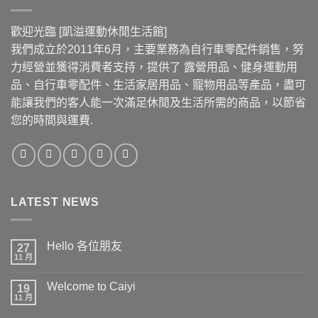
歡迎光臨 [凱溢運動休閒生活館]
我們成立於2011年6月，主要業務為自行車零配件銷售，努
力經營並獲得消費者支持，提供了 露營用品、健身運動用
品、自行車零配件、生活家居用品、寵物用品等產品，盡可
能讓我們的客人能一次滿足休閒及生活所需的商品，以節省
您的時間與運費.
LATEST NEWS
Hello 各位朋友
27
11 月
在
尚
〈Hello
無
各
留
Welcome to Caiyi
19
位
言
朋
11 月
在
尚
友〉
〈Welcome
無
中