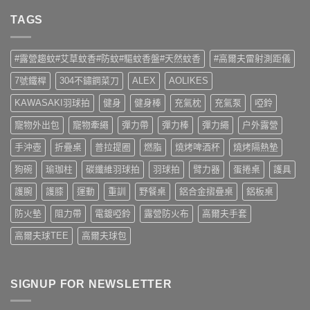
to
留
Caiyi〉
言
TAGS
中
#露營趨蚊#艾草蚊香#防蚊#驅蚊香盤#天然蚊香
#高爾夫雷射測距儀
7號鐵桿
304不鏽鋼菜刀
ALEX
AOLIKES
KAWASAKI羽球拍
健身
健身棒
充氣枕
充氣泵
啞鈴
寵物外出包
寵物牽繩
彈力帶
彈力棒
彈力繩
户外露營
手沖壺
折疊桌
普拉提圈
燃脂
燒烤啤酒杯
燒烤隔熱墊
狗碗
瑜珈柱
碳纖維羽球拍
羽球拍
臂力器
蛋捲桌
護具
護腕
護膝
運動
重訓
野餐桌
鋁合金摺疊桌
鋁板桌
防火墊
阻力帶
電鍍啞鈴
露營防火布
高爾夫手套
高爾夫球TEE
高爾夫球包
SIGNUP FOR NEWSLETTER