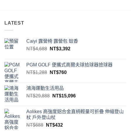
NT$568。
NT$372。
LATEST
Caiyi 露營椅 露營包 蚊香
原
目
NT$
4,688
NT$
3,392
始
前
價
價
PGM GOLF 便攜式高爾夫球拾球器撿球器
格：
格：
原
目
NT$
1,288
NT$
760
NT$4,688。
NT$3,392。
始
前
價
價
鴻海運動生活用品
格：
格：
原
目
NT$
29,888
NT$
15,096
NT$1,288。
NT$760。
始
前
價
價
Aolikes 高強度鋁合金直柄輕量可折疊 伸縮登山
格：
格：
杖 戶外登山杖
NT$29,888。
NT$15,096。
原
目
NT$
688
NT$
432
始
前