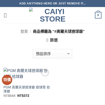
Skip
ADD ANYTHING HERE OR JUST REMOVE IT...
to
content
0
首頁
/
商品標籤為 “#高爾夫球撿球器”
篩選
特價
Add to
wishlist
球類
PGM 高爾夫球撿球器 撿球筒 拾
球器
原
目
NT$
568
NT$
372
始
前
價
價
格：
格：