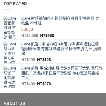
價
價
TOP RATED
格：
格：
NT$1,388。
NT$728。
Caiyi 露營餐盤組 不鏽鋼餐碗 餐具 野餐露營 食
物盤 22件組
評分
4.00
原
目
NT$
1,688
NT$
988
滿分 5
始
前
Caiyi 凱溢 8字拉力繩 8字阻力帶 擴胸運動拉繩
價
價
瑜珈伸展帶 背部訓練器 肩頸拉伸帶 彈力繩 擴胸
格：
格：
器
NT$1,688。
NT$988。
原
目
NT$
299
NT$
128
始
前
Caiyi 瑜珈 平衡訓練 體操健身橢圓形滑盤 滑行墊
價
價
腹肌二頭肌訓練 扭腰平衡滑墊 核心運動滑盤組
格：
格：
二入
NT$299。
NT$128。
原
目
NT$
499
NT$
278
始
前
價
價
格：
格：
ABOUT US
NT$499。
NT$278。