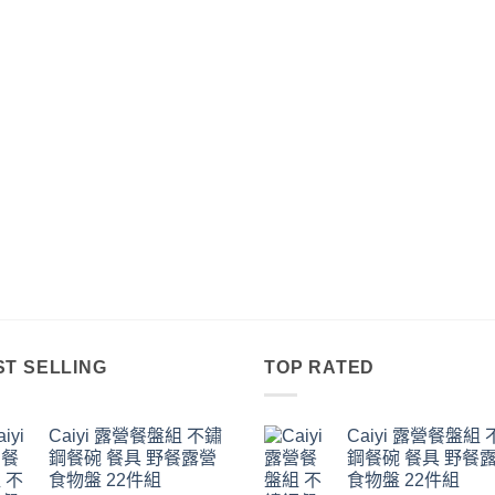
價
價
格：
格：
NT$2,200。
NT$1,472。
ST SELLING
TOP RATED
Caiyi 露營餐盤組 不鏽
Caiyi 露營餐盤組
鋼餐碗 餐具 野餐露營
鋼餐碗 餐具 野餐
食物盤 22件組
食物盤 22件組