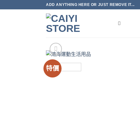
Skip
ADD ANYTHING HERE OR JUST REMOVE IT...
to
content
特價