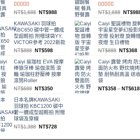
評分
4.00
評分
4.00
原
目
原
NT$
1,688
NT$
988
NT$
1,688
NT$
98
滿分 5
滿分 5
始
前
始
2。
KAWASAKI 羽球拍
Caiyi 聖誕禮物 
價
價
價
KBC650 碳中管一體成
宇宙星空夢幻投影
格：
格：
格：
型超輕拍 附贈球袋YY,
空燈 投射燈 旋轉燈
NT$1,688。
NT$988。
NT$1,
VICTOR參考 2022新款
夜燈 生日禮物
原
目
原
NT$
888
NT$
598
NT$
888
NT$
368
始
前
始
Caiyi 瑜珈柱 EVA 按摩
Caiyi 露營 烤肉 
價
價
價
棒狼牙棒 瑜伽滾筒 滾
面防火布 野炊燒
格：
格：
格：
輪 瑜珈柱舒壓棒 按摩
墊 耐熱耐高溫 送
NT$888。
NT$598。
NT$888
滾筒Roller
袋
原
目
NT$
688
NT$
350
NT$
358
–
NT$
618
始
前
日本名牌KAWASAKI
價
價
羽球拍 KBC1200 碳中
格：
格：
管一體成型超輕拍 附贈
NT$688。
NT$350。
球袋及穿線
原
目
NT$
1,388
NT$
728
始
前
價
價