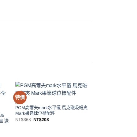
特價
特價
 to
Add to
球類
ist
wishlist
PGM高爾夫mark水平儀 馬克磁吸帽夾
Mark果嶺球位標配件
35
原
目
NT$
368
NT$
208
輕量 送
始
前
價
價
格：
格：
NT$368。
NT$208。