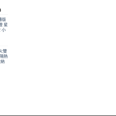
目
8
前
旋轉版
價
燈 星
格：
 小
688。
NT$988。
目
前
防火雙
價
烤隔熱
格：
收納
。
NT$368。
價
格
範
圍：
NT$358
到
NT$618